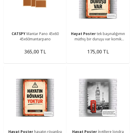
CATSPY
Mantar Pano 45x60
Hayat Poster
tek başınalığımın
45x60mantarpano
müthiş bir duruşu var komik
esprili motivasyon duvar yazıları
retro ahşap poster
365,00 TL
175,00 TL
Hayat Poster
hayatın rövanbşı
Hayat Poster
İngiltere londra