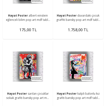
Hayat Poster
albert einstein
Hayat Poster
duvardaki çocuk
eğlenceli bilim pop art mdf tablo
graffiti bansky pop art mdf tablo
retro ahşap poster
retro ahşap poster
175,00 TL
1.758,00 TL
Hayat Poster
sarılan çocuklar
Hayat Poster
kalpli balonlu kız
sokak grafiti bansky pop art mdf
grafiti bansky pop art mdf tablo
tablo retro ahşap poster
retro ahşap poster