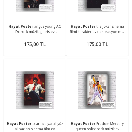
Hayat Poster
angus young AC
Hayat Poster
the joker sinema
Dc rock müzik gitaris ev
filmi karakter ev dekorasyon mdf
dekorasyon mdf tablo retro
tablo retro ahşap poster
ahşap poster
175,00 TL
175,00 TL
Hayat Poster
scarface yaralı yüz
Hayat Poster
Freddie Mercury
al pacino sinema film ev
queen solist rock müzik ev