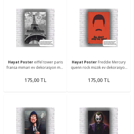
Hayat Poster
eiffel tower paris
Hayat Poster
Freddie Mercury
fransa mimari ev dekorasyon mdf
quenn rock müzik ev dekorasyon
tablo retro ahşap poster
mdf tablo retro ahşap poster
175,00 TL
175,00 TL