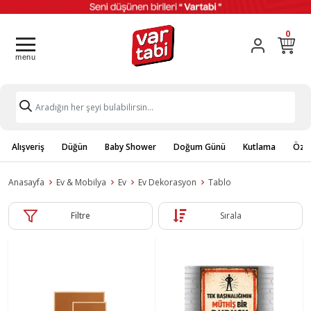
0
Alışveriş
Düğün
Baby Shower
Doğum Günü
Kutlama
Özel
Anasayfa
Ev & Mobilya
Ev
Ev Dekorasyon
Tablo
Filtre
Sırala