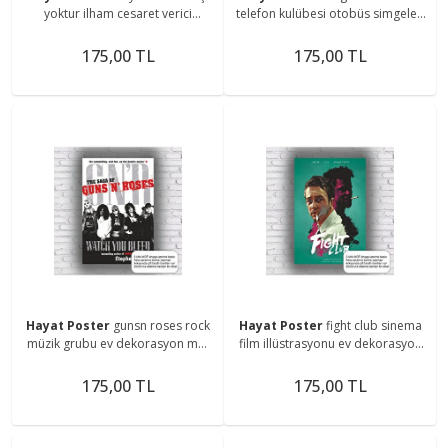
yoktur ilham cesaret verici
telefon kulübesi otobüs simgeleri
motivasyon sözleri duvar yazıları
retro ahşap poster mdf tablo
retro ahşap poster
175,00 TL
175,00 TL
Hayat Poster
gunsn roses rock
Hayat Poster
fight club sinema
müzik grubu ev dekorasyon mdf
film illüstrasyonu ev dekorasyon
tablo retro ahşap poster
mdf tablo retro ahşap poster
175,00 TL
175,00 TL