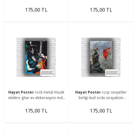
dekorasyon mdf tablo retro
dekorasyon mdf tablo retro
ahşap poster
ahşap poster
175,00 TL
175,00 TL
Hayat Poster
rock metal müzik
Hayat Poster
cccp sovyetler
elektro gitar ev dekorasyon mdf
birliği kızıl ordu sosyalizm
tablo retro ahşap poster
almanya orak çekiçli bayrak mdf
tablo retro ahşap poster
175,00 TL
175,00 TL