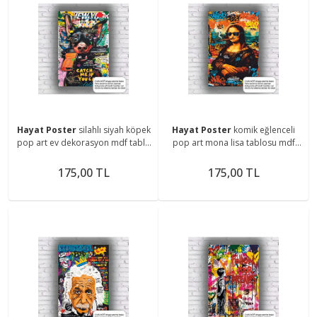
Hayat Poster
silahlı siyah köpek
Hayat Poster
komik eğlenceli
pop art ev dekorasyon mdf tablo
pop art mona lisa tablosu mdf
retro ahşap poster
tablo retro ahşap poster
175,00 TL
175,00 TL