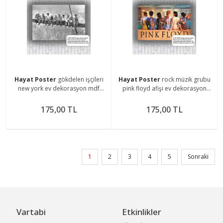
Hayat Poster
gökdelen işçileri
Hayat Poster
rock müzik grubu
new york ev dekorasyon mdf
pink floyd afişi ev dekorasyon
tablo retro ahşap poster
mdf tablo retro ahşap poster
175,00 TL
175,00 TL
1
2
3
4
5
Sonraki
Vartabi
Etkinlikler