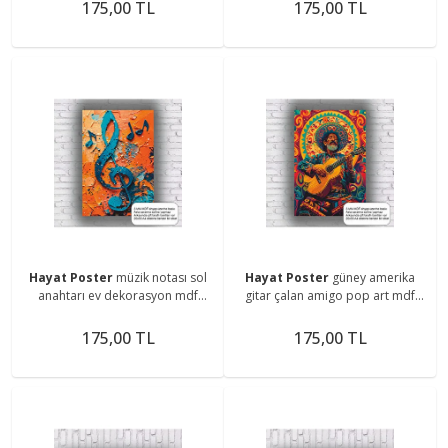
175,00 TL
175,00 TL
Hayat Poster
müzik notası sol
Hayat Poster
güney amerika
anahtarı ev dekorasyon mdf
gitar çalan amigo pop art mdf
tablo retro ahşap poster
tablo retro ahşap poster
175,00 TL
175,00 TL