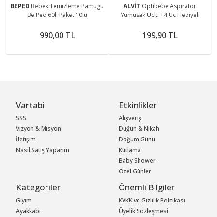
BEPED
Bebek Temizleme Pamugu
ALVİT
Optıbebe Aspırator
Be Ped 60lı Paket 10lu
Yumusak Uclu +4 Uc Hedıyelı
990,00 TL
199,90 TL
Vartabi
Etkinlikler
SSS
Alışveriş
Vizyon & Misyon
Düğün & Nikah
İletişim
Doğum Günü
Nasıl Satış Yaparım
Kutlama
Baby Shower
Özel Günler
Kategoriler
Önemli Bilgiler
Giyim
KVKK ve Gizlilik Politikası
Ayakkabı
Üyelik Sözleşmesi