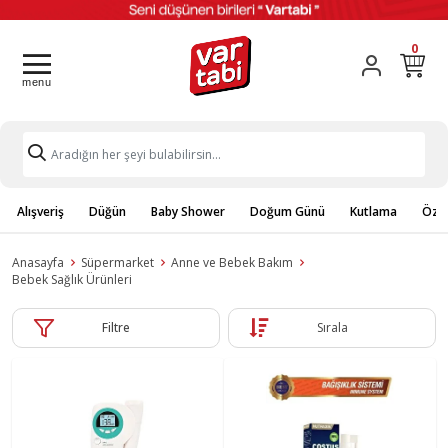
0
Alışveriş
Düğün
Baby Shower
Doğum Günü
Kutlama
Özel
Anasayfa
Süpermarket
Anne ve Bebek Bakım
Bebek Sağlık Ürünleri
Filtre
Sırala