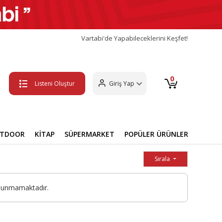
Vartabi'de Yapabileceklerini Keşfet!
0
Listeni Oluştur
Giriş Yap
UTDOOR
KİTAP
SÜPERMARKET
POPÜLER ÜRÜNLER
Sırala
ulunmamaktadır.