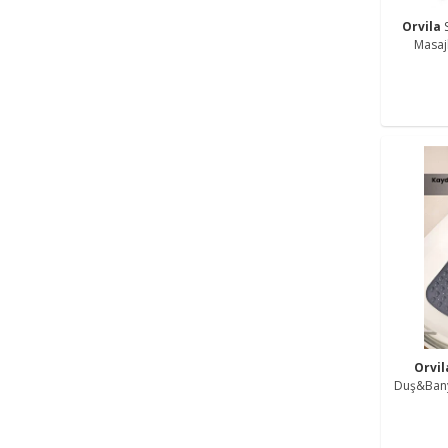
Orvila
Masaj
Paspası 
Orvi
Duş&Banyo Matı Ü