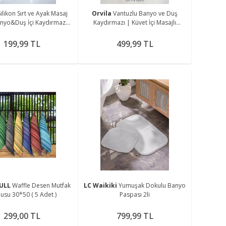
Silikon Sırt ve Ayak Masaj
Orvila
Vantuzlu Banyo ve Duş
Kaydırmazı | Küvet İçi Masajlı
an Vantuzlu Paspas
Kaymaz Zemin Duşakabin Paspası
36x70 Cm
199,99 TL
499,99 TL
ULL
Waffle Desen Mutfak
LC Waikiki
Yumuşak Dokulu Banyo
usu 30*50 ( 5 Adet )
Paspası 2li
299,00 TL
799,99 TL