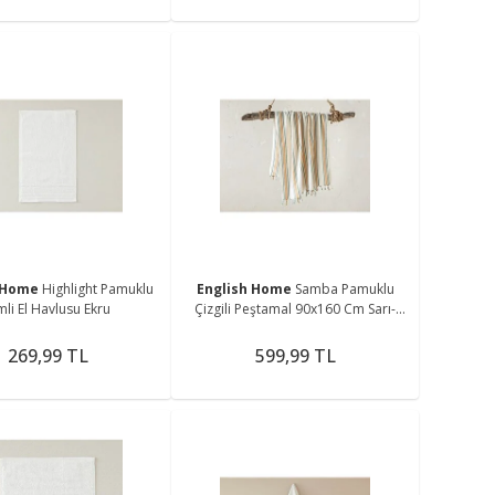
h Home
Highlight Pamuklu
English Home
Samba Pamuklu
mli El Havlusu Ekru
Çizgili Peştamal 90x160 Cm Sarı-
yeşil
269,99 TL
599,99 TL