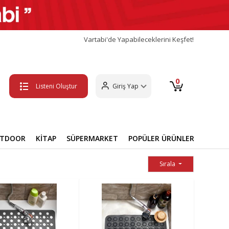
Vartabi'de Yapabileceklerini Keşfet!
0
Listeni Oluştur
Giriş Yap
UTDOOR
KİTAP
SÜPERMARKET
POPÜLER ÜRÜNLER
Sırala