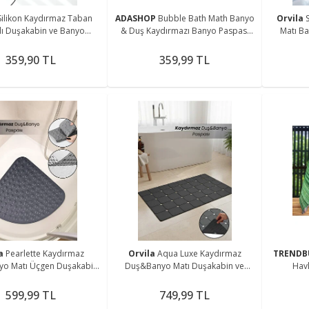
Silikon Kaydırmaz Taban
ADASHOP
Bubble Bath Math Banyo
Orvila
lı Duşakabin ve Banyo
& Duş Kaydırmazı Banyo Paspası
Matı Banyo&Duş İçi Kaydırmaz
- Oval Banyo ve Küvet İçi
Antrasit
Tab
Masajlı Paspas
359,90 TL
359,99 TL
la
Pearlette Kaydırmaz
Orvila
Aqua Luxe Kaydırmaz
TRENDB
çgen Duşakabin
Duş&Banyo Matı Duşakabin ve
Havl
ve Küvet Paspası
Küvet Paspası
599,99 TL
749,99 TL