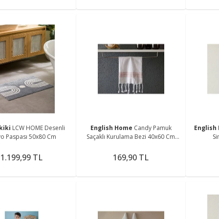
kiki
LCW HOME Desenli
English Home
Candy Pamuk
Englis
o Paspası 50x80 Cm
Saçaklı Kurulama Bezi 40x60 Cm
Si
Pudra
1.199,99 TL
169,90 TL