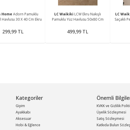
sh Home
Adorn Pamuklu
LC Waikiki
LCW Ekru Nakışlı
LC Waik
El Havlusu 30 X 40 Cm Ekru
Pamuklu Yüz Havlusu 50x80 Cm
Saçaklı 
299,99 TL
499,99 TL
Kategoriler
Önemli Bilgile
Giyim
KVKK ve Gizlilik Polit
Ayakkabı
Üyelik Sözleşmesi
Aksesuar
Satış Sözleşmesi
Hobi & Eğlence
Katkıda Bulun Sözle