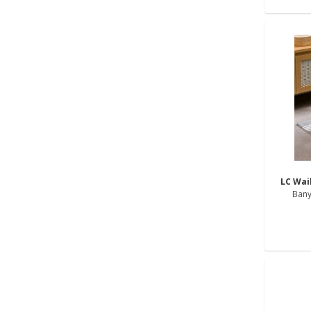
LC Wai
Bany