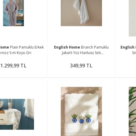
 Home
Plain Pamuklu Erkek
English Home
Branch Pamuklu
Englis
rnoz S-m Koyu Gri
Jakarlı Yüz Havlusu Seti
Si
50x80+30x45 Cm Ekru
1.299,99 TL
349,99 TL