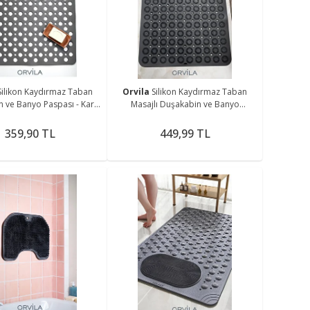
me
Silikon Kaydırmaz Taban
Orvila
Silikon Kaydırmaz Taban
 ve Banyo Paspası - Kare
Masajlı Duşakabin ve Banyo
 Küvet İçi Bubble Paspas
Paspası - Kare Banyo ve Küvet İçi
Masajlı Paspas
359,90 TL
449,99 TL