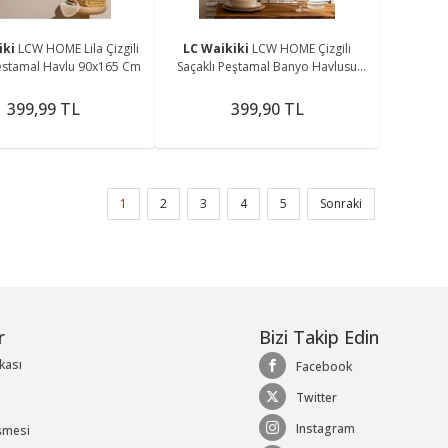
iki
LCW HOME Lila Çizgili
LC Waikiki
LCW HOME Çizgili
Pestamal Havlu 90x165 Cm
Saçaklı Peştamal Banyo Havlusu
90x165 Cm
399,99 TL
399,90 TL
1
2
3
4
5
Sonraki
r
Bizi Takip Edin
ikası
Facebook
Twitter
Instagram
şmesi