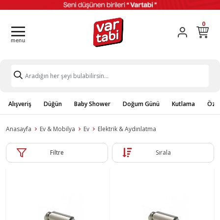
0
Alışveriş
Düğün
Baby Shower
Doğum Günü
Kutlama
Özel
Anasayfa
Ev & Mobilya
Ev
Elektrik & Aydınlatma
Filtre
Sırala