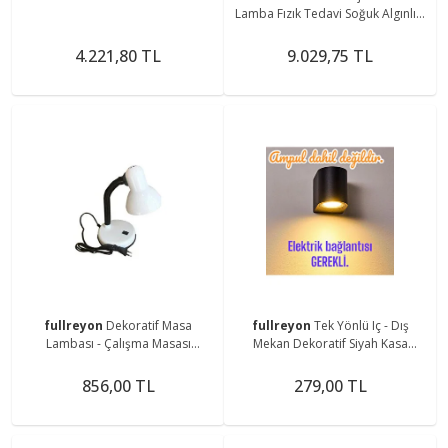
Lamba Fızık Tedavi Soğuk Algınlıgı
Lambası
4.221,80 TL
9.029,75 TL
fullreyon
Dekoratif Masa
fullreyon
Tek Yönlü Iç - Dış
Lambası - Çalışma Masası
Mekan Dekoratif Siyah Kasa
Lambası - Beyaz
Bahçe Balkon Salon Teras
Veranda Apliği (AMPUL HARİÇ)
856,00 TL
279,00 TL