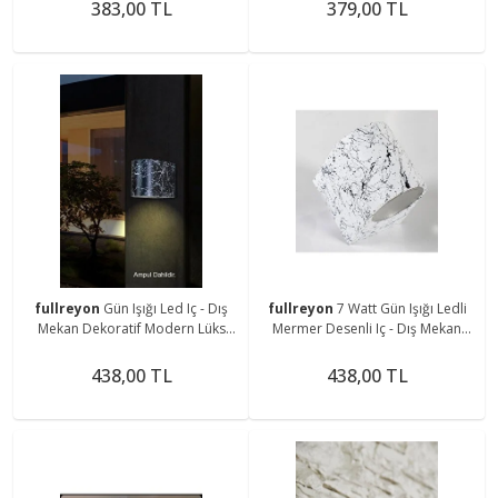
383,00 TL
379,00 TL
fullreyon
Gün Işığı Led Iç - Dış
fullreyon
7 Watt Gün Işığı Ledli
Mekan Dekoratif Modern Lüks
Mermer Desenli Iç - Dış Mekan
Aplik - Ip65
Dekoratif Modern Lüks Aplik
Bahçe Aplik
438,00 TL
438,00 TL