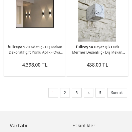
fullreyon
20 Adet Iç - Dış Mekan
fullreyon
Beyaz Işık Ledli
Dekoratif Çift Yönlü Aplik - Oval
Mermer Desenli Iç - Dış Mekan
Siyah
Dekoratif Modern Lüks Aplik
Bahçe Teras Aplik
4.398,00 TL
438,00 TL
1
2
3
4
5
Sonraki
Vartabi
Etkinlikler