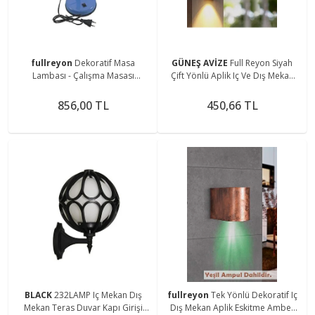
fullreyon
Dekoratif Masa
GÜNEŞ AVİZE
Full Reyon Siyah
Lambası - Çalışma Masası
Çift Yönlü Aplik Iç Ve Dış Mekan
Lambası
Apliği, Bahçe Duvar Apliği, Salon,
Balkon Apliği
856,00 TL
450,66 TL
BLACK
232LAMP Iç Mekan Dış
fullreyon
Tek Yönlü Dekoratif Iç
Mekan Teras Duvar Kapı Girişi
Dış Mekan Aplik Eskitme Amber