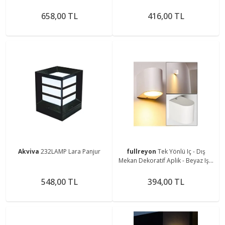
Duvar Yuvarlak Aplik
Işık
658,00 TL
416,00 TL
Akviva
232LAMP Lara Panjur
fullreyon
Tek Yönlü Iç - Dış
Mekan Dekoratif Aplik - Beyaz Işık
Ampul Dahil
548,00 TL
394,00 TL