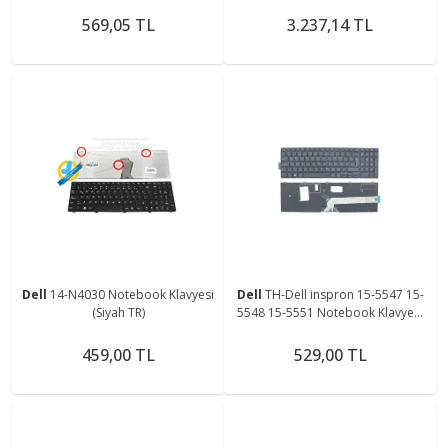
Usb Wireless 800-1200-1600
Takımı (Siyah TR) - Non-Backlit
Ayarlanabilir Dpi
KL1072
569,05 TL
3.237,14 TL
Dell
14-N4030 Notebook Klavyesi
Dell
TH-Dell inspron 15-5547 15-
(Siyah TR)
5548 15-5551 Notebook Klavyesi
Tuş Takımı (Siyah TR)
459,00 TL
529,00 TL