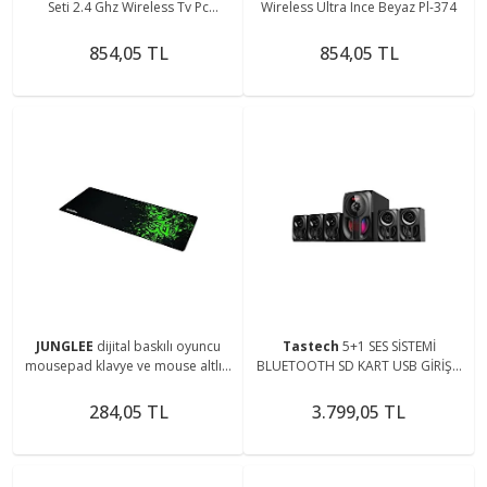
Seti 2.4 Ghz Wireless Tv Pc
Wireless Ultra Ince Beyaz Pl-374
Uyumlu Pl-374
854,05 TL
854,05 TL
JUNGLEE
dijital baskılı oyuncu
Tastech
5+1 SES SİSTEMİ
mousepad klavye ve mouse altlığı
BLUETOOTH SD KART USB GİRİŞLİ
büyük boy mouse pad 70X30CM
5.1 KANAL SPEAKER HOPARLÖR
284,05 TL
3.799,05 TL