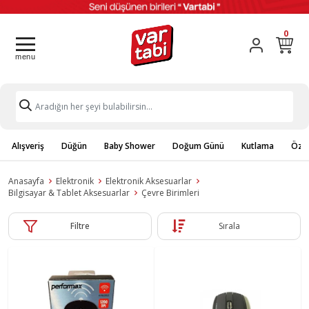
0
Alışveriş
Düğün
Baby Shower
Doğum Günü
Kutlama
Özel
Anasayfa
Elektronik
Elektronik Aksesuarlar
Bilgisayar & Tablet Aksesuarlar
Çevre Birimleri
Filtre
Sırala