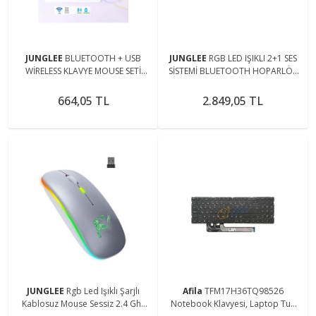
JUNGLEE
BLUETOOTH + USB
JUNGLEE
RGB LED IŞIKLI 2+1 SES
WİRELESS KLAVYE MOUSE SETİ
SİSTEMİ BLUETOOTH HOPARLÖR
SESSİZ ŞARJLI BT+USB MOUSE &
FM RADYO KARAOKE
KEYBOARD SET
MİKROFONLU SPEAKER TV PC 50W
664,05 TL
2.849,05 TL
JUNGLEE
Rgb Led Işıklı Şarjlı
Afila
TFM17H36TQ98526
Kablosuz Mouse Sessiz 2.4 Ghz
Notebook Klavyesi, Laptop Tuş