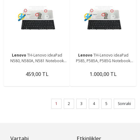
Lenovo
TH-Lenovo ideaPad
Lenovo
TH-Lenovo ideaPad
N580, N580A, N581 Notebook
P585, P585A, P585G Notebook
Klavyesi (Siyah TR)
Klavyesi (Siyah TR)
459,00 TL
1.000,00 TL
1
2
3
4
5
Sonraki
Vartabi
Etkinlikler