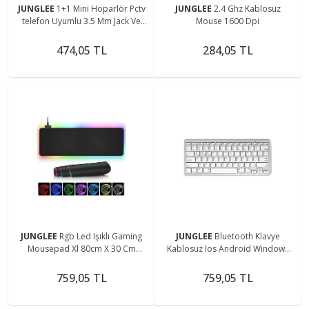
JUNGLEE
1+1 Mini Hoparlör Pctv
JUNGLEE
2.4 Ghz Kablosuz
telefon Uyumlu 3.5 Mm Jack Ve
Mouse 1600 Dpi
Usb Beslemeli Speaker
474,05 TL
284,05 TL
JUNGLEE
Rgb Led Işıklı Gaming
JUNGLEE
Bluetooth Klavye
Mousepad Xl 80cm X 30 Cm
Kablosuz Ios Android Windows
Büyük Boy Oyuncu Mouse Pad
Uyumlu Mini Klavye
759,05 TL
759,05 TL