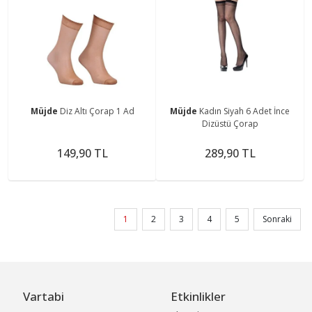
Müjde
Diz Altı Çorap 1 Ad
Müjde
Kadın Siyah 6 Adet İnce
Dizüstü Çorap
149,90 TL
289,90 TL
1
2
3
4
5
Sonraki
Vartabi
Etkinlikler