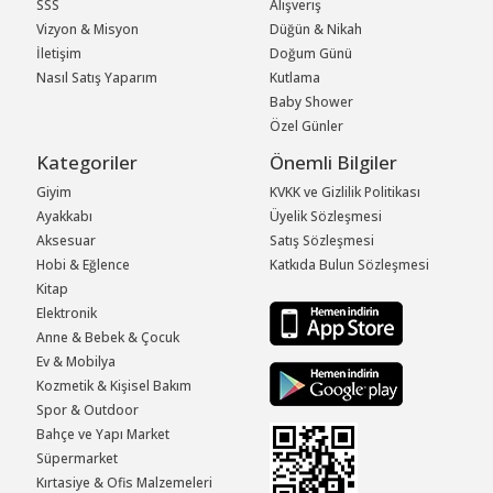
SSS
Alışveriş
Vizyon & Misyon
Düğün & Nikah
İletişim
Doğum Günü
Nasıl Satış Yaparım
Kutlama
Baby Shower
Özel Günler
Kategoriler
Önemli Bilgiler
Giyim
KVKK ve Gizlilik Politikası
Ayakkabı
Üyelik Sözleşmesi
Aksesuar
Satış Sözleşmesi
Hobi & Eğlence
Katkıda Bulun Sözleşmesi
Kitap
Elektronik
Anne & Bebek & Çocuk
Ev & Mobilya
Kozmetik & Kişisel Bakım
Spor & Outdoor
Bahçe ve Yapı Market
Süpermarket
Kırtasiye & Ofis Malzemeleri