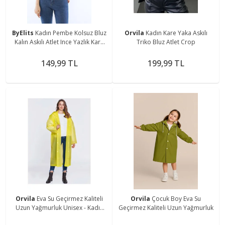
ByElits
Kadın Pembe Kolsuz Bluz
Orvila
Kadın Kare Yaka Askılı
Kalın Askılı Atlet Ince Yazlık Kare
Triko Bluz Atlet Crop
Yaka Triko
149,99 TL
199,99 TL
Orvila
Eva Su Geçirmez Kaliteli
Orvila
Çocuk Boy Eva Su
Uzun Yağmurluk Unisex - Kadın
Geçirmez Kaliteli Uzun Yağmurluk
Erkek Kapüşonlu Çıtçıtlı Standart