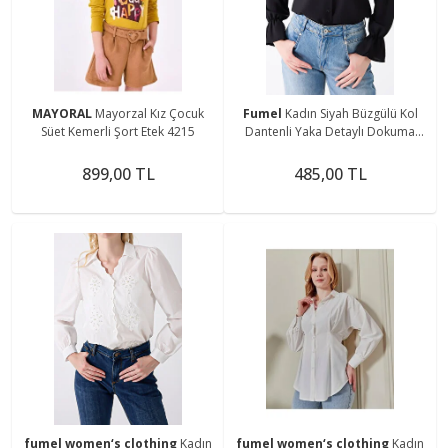
MAYORAL
Mayorzal Kız Çocuk
Fumel
Kadın Siyah Büzgülü Kol
Süet Kemerli Şort Etek 4215
Dantenli Yaka Detaylı Dokuma
Gömlek
899,00 TL
485,00 TL
fumel women‘s clothing
Kadın
fumel women‘s clothing
Kadın