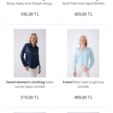
Beyaz Nakış İncili Detaylı Vintage
Siyah Pileli Arka Gipeli Belden
Gömlek
Oturmalı Tunik
595,00 TL
439,00 TL
fumel women‘s clothing
Kadın
Fumel
Mavi Cepli Çizgili Kısa
Lacivet Saten Gömlek
Gömlek
519,00 TL
499,00 TL