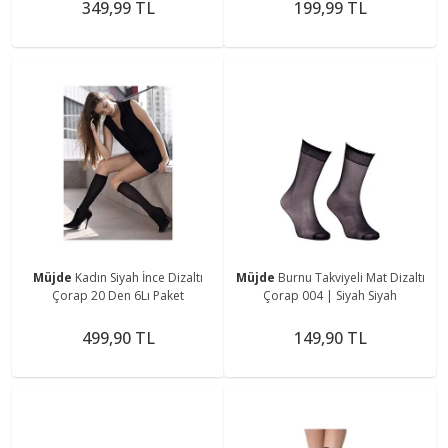
Beden
349,99 TL
199,99 TL
Müjde
Kadın Siyah İnce Dizaltı
Müjde
Burnu Takviyeli Mat Dizaltı
Çorap 20 Den 6Lı Paket
Çorap 004 | Siyah Siyah
499,90 TL
149,90 TL