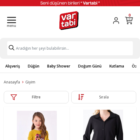
0
Alışveriş
Düğün
Baby Shower
Doğum Günü
Kutlama
Özel
Anasayfa
Giyim
Filtre
Sırala