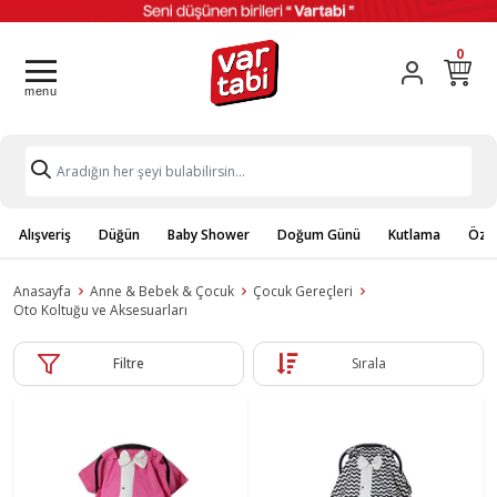
0
Alışveriş
Düğün
Baby Shower
Doğum Günü
Kutlama
Özel
Anasayfa
Anne & Bebek & Çocuk
Çocuk Gereçleri
Oto Koltuğu ve Aksesuarları
Filtre
Sırala