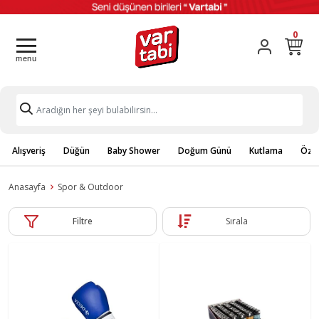
0
Alışveriş
Düğün
Baby Shower
Doğum Günü
Kutlama
Özel
Anasayfa
Spor & Outdoor
Filtre
Sırala