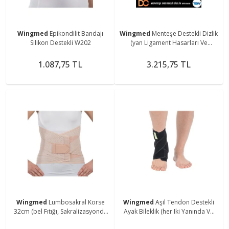
Wingmed
Epikondilit Bandajı
Wingmed
Menteşe Destekli Dizlik
Silikon Destekli W202
(yan Ligament Hasarları Ve
Menisküs Lezyonları)
1.087,75 TL
3.215,75 TL
Wingmed
Lumbosakral Korse
Wingmed
Aşil Tendon Destekli
32cm (bel Fıtığı, Sakralizasyonda
Ayak Bileklik (her Iki Yanında Ve
Ve Lumbalizasyonda)
Topuğun Altında Silikon Desteği