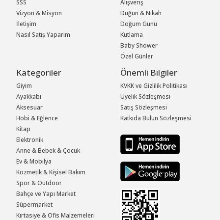
SSS
Alışveriş
Vizyon & Misyon
Düğün & Nikah
İletişim
Doğum Günü
Nasıl Satış Yaparım
Kutlama
Baby Shower
Özel Günler
Kategoriler
Önemli Bilgiler
Giyim
KVKK ve Gizlilik Politikası
Ayakkabı
Üyelik Sözleşmesi
Aksesuar
Satış Sözleşmesi
Hobi & Eğlence
Katkıda Bulun Sözleşmesi
Kitap
Elektronik
Anne & Bebek & Çocuk
Ev & Mobilya
Kozmetik & Kişisel Bakım
Spor & Outdoor
Bahçe ve Yapı Market
Süpermarket
Kırtasiye & Ofis Malzemeleri