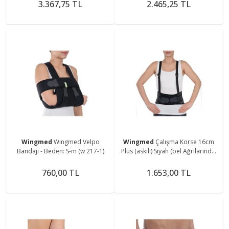
Sunar)
3.367,75 TL
2.465,25 TL
Wingmed
Wıngmed Velpo
Wingmed
Çalışma Korse 16cm
Bandajı - Beden: S-m (w 217-1)
Plus (askılı) Siyah (bel Ağrılarında,
Fıtık Ve Kireçlenmeler)
760,00 TL
1.653,00 TL