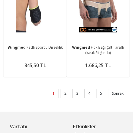
Wingmed
Pedli Sporcu Dirseklik
Wingmed
Fıtık Bağı Çift Taraflı
(kasık Fıtığında)
845,50 TL
1.686,25 TL
1
2
3
4
5
Sonraki
Vartabi
Etkinlikler