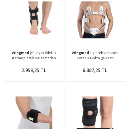
Wingmed
Jelli Ayak Bileklik
Wingmed
Hiperekstansiyon
(termoplastik Malzemeden
Korse 4 Nokta (jeweet)
Üretilmiş Olup, Iç Yüzeyi Sıcak
(omurgadaki Kırıklar Ve
Veya Soğuk Tedavi Için)
Travmalar, Osteporoz, Kifoz)
2.959,25 TL
8.887,25 TL