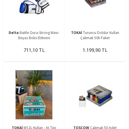
Delta
Battle Dura-Strong Mavi-
TOKAİ
Turuncu Doldur Kullan
Beyaz Boks Eldiveni
Çakmak 50li Paket
711,10 TL
1.199,90 TL
TOKAİ
M12L Kullan - At Tipi
TOSCOW
Çakmak 50 Adet