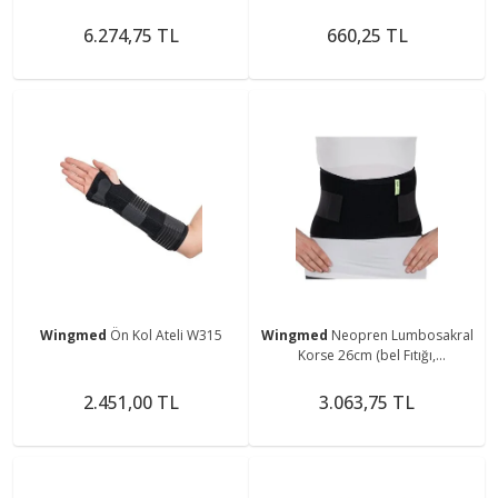
6.274,75 TL
660,25 TL
Wingmed
Ön Kol Ateli W315
Wingmed
Neopren Lumbosakral
Korse 26cm (bel Fıtığı,
Sakralizasyonda Ve
Lumbalizasyonda)
2.451,00 TL
3.063,75 TL