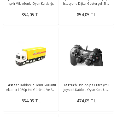
Işıklı Mikrofonlu Oyun Kulaklığı
Istasyonu Dijital Göstergeli Slim
Gaming Headphone
Ve Pro Uyumlu 4 X Şarj Ucu
854,05 TL
854,05 TL
Tastech
Kablosuz Hdmi Görüntü
Tastech
Usb-pc-ps3 Titreşimli
Aktarıcı 1080p Hd Görüntü Ve Ses
Joystick Kablolu Oyun Kolu Usb
Aktarma Ios Android Uyumlu G2-
Game Pad Kd-208
4
854,05 TL
474,05 TL