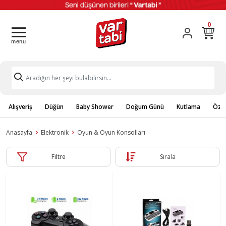
0
Alışveriş
Düğün
Baby Shower
Doğum Günü
Kutlama
Özel
Anasayfa
Elektronik
Oyun & Oyun Konsolları
Filtre
Sırala