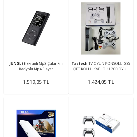
JUNGLEE
Ekranlı Mp3 Çalar Fm
Tastech
TV OYUN KONSOLU GS5
Radyolu Mp4 Player
ÇİFT KOLLU KABLOLU 200 OYUN
YÜKLÜ NOSTALJİK ATARİ
1.519,05 TL
1.424,05 TL