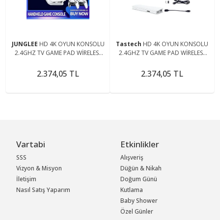
JUNGLEE
HD 4K OYUN KONSOLU
Tastech
HD 4K OYUN KONSOLU
2.4GHZ TV GAME PAD WİRELESS
2.4GHZ TV GAME PAD WİRELESS
OYUN KOLU ÇİFT KOL TV OYUN
OYUN KOLU ÇİFT KOL TV OYUN
KONSOLU
KONSOLU
2.374,05 TL
2.374,05 TL
Vartabi
Etkinlikler
SSS
Alışveriş
Vizyon & Misyon
Düğün & Nikah
İletişim
Doğum Günü
Nasıl Satış Yaparım
Kutlama
Baby Shower
Özel Günler