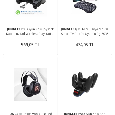
JUNGLEE
Ps3 Oyun Kolu Joystick
JUNGLEE
Işıklı Mini Klavye Mouse
Kablosuz Kol Wireless Playstation
Smart Tv Box Pc Uyumlu Pg-8035
3 Uyumlu
569,05 TL
474,05 TL
JUNGLEE
Rexus Vonix F18 Led
JUNGLEE
Ps4 Oyun Kolu Şarj