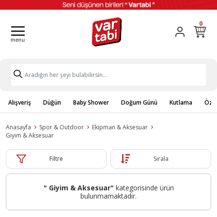
0
Alışveriş
Düğün
Baby Shower
Doğum Günü
Kutlama
Özel
Anasayfa
Spor & Outdoor
Ekipman & Aksesuar
Giyim & Aksesuar
Filtre
Sırala
" Giyim & Aksesuar"
kategorisinde ürün
bulunmamaktadır.