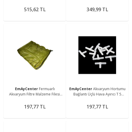
515,62 TL
349,99 TL
EmAyCenter
Fermuarlı
EmAyCenter
Akvaryum Hortumu
Akvaryum Filtre Malzeme Filesi,
Bağlantı Üçlü Hava Ayırıcı T 5
Filtrasyon Torbası, 18x20cm
Adet
Torba File
197,77 TL
197,77 TL