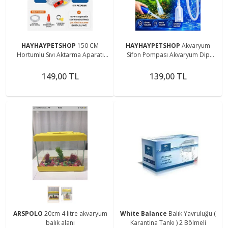
HAYHAYPETSHOP
150 CM
HAYHAYPETSHOP
Akvaryum
Hortumlu Sıvı Aktarma Aparatı
Sifon Pompası Akvaryum Dip
Sifonlu Benzin Mazot Su Yağ
Çekim Hortumu Su Değişim
Transfer Pompası Kolay
Temizlik Aparatı
149,00 TL
139,00 TL
Taşınabilir
ARSPOLO
20cm 4 litre akvaryum
White Balance
Balık Yavruluğu (
balık alanı
Karantina Tankı ) 2 Bölmeli