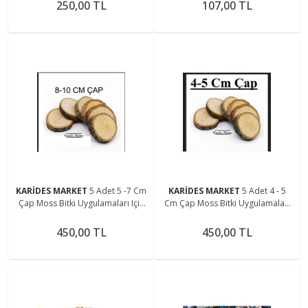
250,00 TL
107,00 TL
KARİDES MARKET
5 Adet 5 -7 Cm
KARİDES MARKET
5 Adet 4 - 5
Çap Moss Bitki Uygulamaları Için
Cm Çap Moss Bitki Uygulamaları
Doğal Dekoratif Ağaç Kütük Dilimi
için Doğal Dekoratif Ağaç Kütük
Dilimi
450,00 TL
450,00 TL