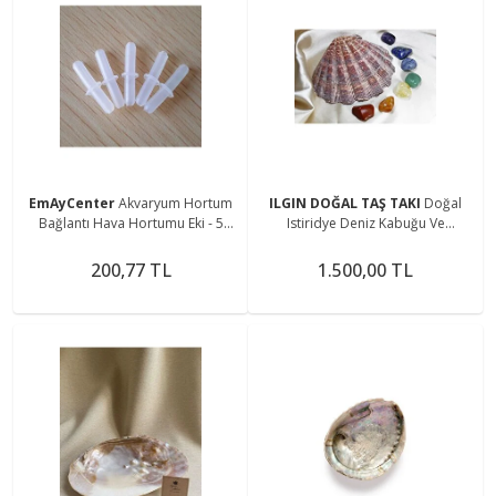
EmAyCenter
Akvaryum Hortum
ILGIN DOĞAL TAŞ TAKI
Doğal
Bağlantı Hava Hortumu Eki - 5
Istiridye Deniz Kabuğu Ve
Adet
Işlenmemiş Doğal Çakra Taşları
200,77 TL
1.500,00 TL