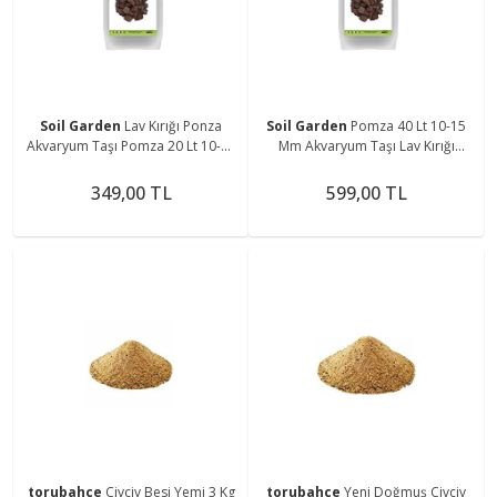
Soil Garden
Lav Kırığı Ponza
Soil Garden
Pomza 40 Lt 10-15
Akvaryum Taşı Pomza 20 Lt 10-15
Mm Akvaryum Taşı Lav Kırığı
mm Tüf C
Ponza T
349,00 TL
599,00 TL
torubahce
Civciv Besi Yemi 3 Kg
torubahce
Yeni Doğmuş Civciv