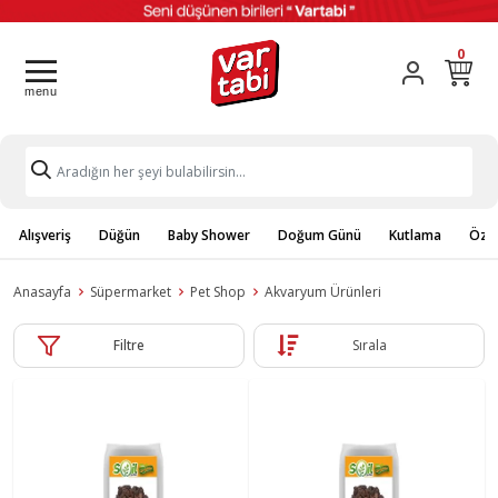
0
Alışveriş
Düğün
Baby Shower
Doğum Günü
Kutlama
Özel
Anasayfa
Süpermarket
Pet Shop
Akvaryum Ürünleri
Filtre
Sırala