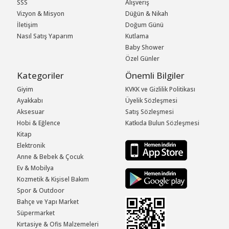
SSS
Alışveriş
Vizyon & Misyon
Düğün & Nikah
İletişim
Doğum Günü
Nasıl Satış Yaparım
Kutlama
Baby Shower
Özel Günler
Kategoriler
Önemli Bilgiler
Giyim
KVKK ve Gizlilik Politikası
Ayakkabı
Üyelik Sözleşmesi
Aksesuar
Satış Sözleşmesi
Hobi & Eğlence
Katkıda Bulun Sözleşmesi
Kitap
Elektronik
Anne & Bebek & Çocuk
Ev & Mobilya
Kozmetik & Kişisel Bakım
Spor & Outdoor
Bahçe ve Yapı Market
Süpermarket
Kırtasiye & Ofis Malzemeleri