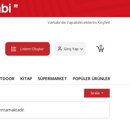
Vartabi'de Yapabileceklerini Keşfet!
0
Listeni Oluştur
Giriş Yap
UTDOOR
KİTAP
SÜPERMARKET
POPÜLER ÜRÜNLER
Sırala
unmamaktadır.