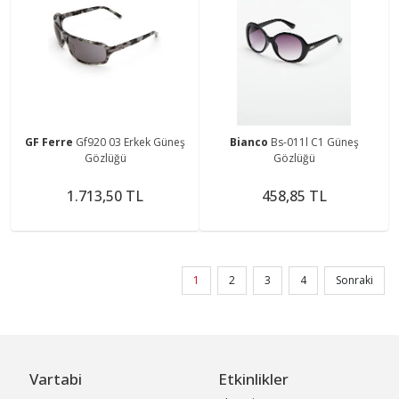
GF Ferre
Gf920 03 Erkek Güneş
Bianco
Bs-011l C1 Güneş
Gözlüğü
Gözlüğü
1.713,50 TL
458,85 TL
1
2
3
4
Sonraki
Vartabi
Etkinlikler