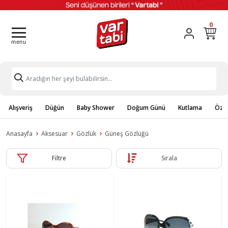
0
Alışveriş
Düğün
Baby Shower
Doğum Günü
Kutlama
Özel
Anasayfa
Aksesuar
Gözlük
Güneş Gözlüğü
Filtre
Sırala