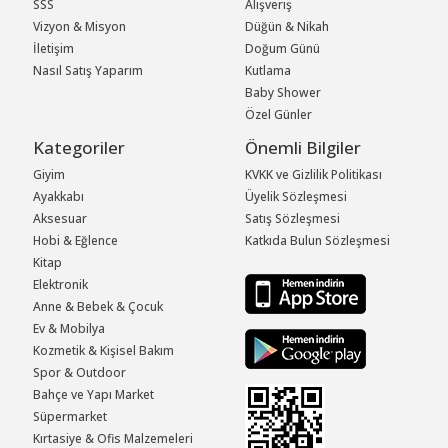
SSS
Alışveriş
Vizyon & Misyon
Düğün & Nikah
İletişim
Doğum Günü
Nasıl Satış Yaparım
Kutlama
Baby Shower
Özel Günler
Kategoriler
Önemli Bilgiler
Giyim
KVKK ve Gizlilik Politikası
Ayakkabı
Üyelik Sözleşmesi
Aksesuar
Satış Sözleşmesi
Hobi & Eğlence
Katkıda Bulun Sözleşmesi
Kitap
Elektronik
Anne & Bebek & Çocuk
Ev & Mobilya
Kozmetik & Kişisel Bakım
Spor & Outdoor
Bahçe ve Yapı Market
Süpermarket
Kırtasiye & Ofis Malzemeleri