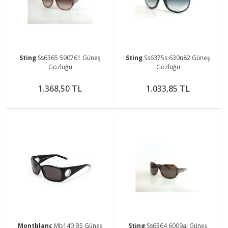
Sting
Ss6365 590761 Güneş
Sting
Ss6375s 630n82 Güneş
Gözlüğü
Gözlüğü
1.368,50 TL
1.033,85 TL
Montblanc
Mb140 B5 Güneş
Sting
Ss6364 6009aj Güneş