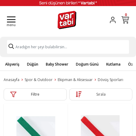
0
Alışveriş
Düğün
Baby Shower
Doğum Günü
Kutlama
Özel
Anasayfa
Spor & Outdoor
Ekipman & Aksesuar
Dövüş Sporları
Filtre
Sırala