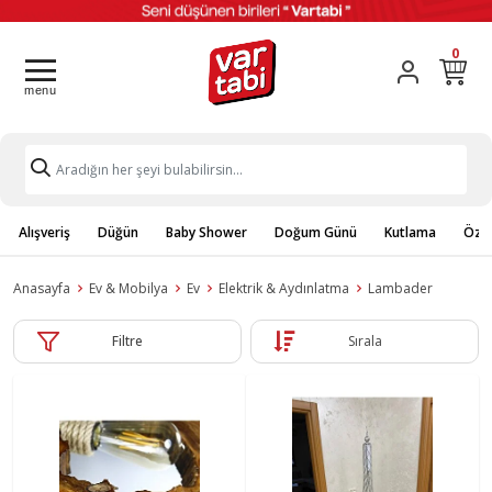
0
Alışveriş
Düğün
Baby Shower
Doğum Günü
Kutlama
Özel
Anasayfa
Ev & Mobilya
Ev
Elektrik & Aydınlatma
Lambader
Filtre
Sırala