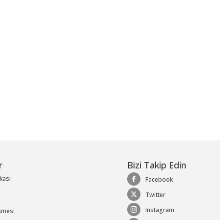
me
r
Bizi Takip Edin
ikası
Facebook
Twitter
Instagram
şmesi