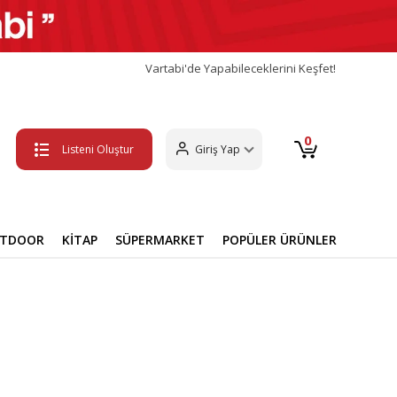
Vartabi'de Yapabileceklerini Keşfet!
0
Listeni Oluştur
Giriş Yap
UTDOOR
KİTAP
SÜPERMARKET
POPÜLER ÜRÜNLER